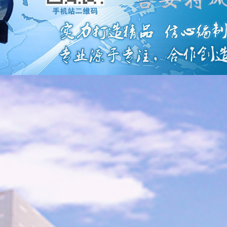
料、防水涂料、潤滑油、潤滑脂、金屬粉末、化工、農藥等包裝桶
了分公司,目前江陰公司有全自動生產線7條、半自動生產線3條,底
0萬只...